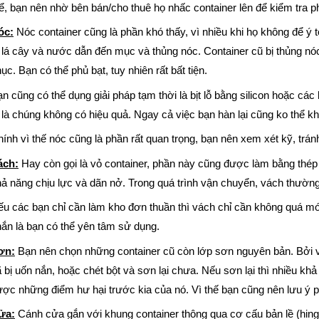
ể, bạn nên nhờ bên bán/cho thuê họ nhấc container lên để kiểm tra p
óc:
Nóc container cũng là phần khó thấy, vì nhiều khi họ không để ý t
 lá cây và nước dẫn đến mục và thủng nóc. Container cũ bị thủng nóc
ục. Bạn có thể phủ bạt, tuy nhiên rất bất tiện.
n cũng có thể dụng giải pháp tạm thời là bịt lỗ bằng silicon hoặc cá
 là chúng không có hiệu quả. Ngay cả việc bạn hàn lại cũng ko thể khắ
ính vì thế nóc cũng là phần rất quan trọng, bạn nên xem xét kỹ, tránh
ách:
Hay còn gọi là vỏ container, phần này cũng được làm bằng thé
ả năng chịu lực và dãn nở. Trong quá trình vận chuyển, vách thường 
ếu các bạn chỉ cần làm kho đơn thuần thì vách chỉ cần không quá 
ắn là bạn có thể yên tâm sử dụng.
ơn:
Bạn nên chọn những container cũ còn lớp sơn nguyên bản. Bởi v
 bị uốn nắn, hoặc chét bột và sơn lại chưa. Nếu sơn lại thì nhiều k
ợc những điểm hư hại trước kia của nó. Vì thế bạn cũng nên lưu ý 
ửa:
Cánh cửa gắn với khung container thông qua cơ cấu bản lề (hing