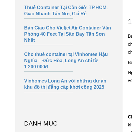
Thuê Container Tại Cần Giờ, TP.HCM,
Giao Nhanh Tận Nơi, Giá Rẻ
1
Bàn Giao Cho Vietjet Air Container Văn
Phòng 40 Feet Tại Sân Bay Tân Sơn
Bạ
Nhất
ch
ch
Cho thuê container tại Vinhomes Hậu
Nghĩa – Đức Hòa, Long An chỉ từ
Bạ
1.200.000đ
Ng
vớ
Vinhomes Long An với những dự án
khu đô thị đẳng cấp khởi công 2025
C
DANH MỤC
kh