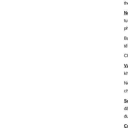
th
N
tụ
ph
Bạ
tế
Ch
V
kh
N
ch
S
đã
đư
C