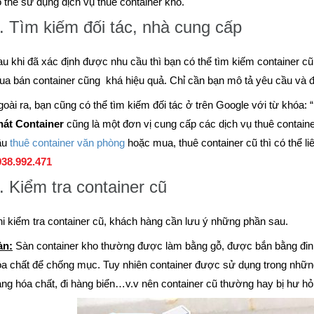
 thể sử dụng dịch vụ thuê container kho.
. Tìm kiếm đối tác, nhà cung cấp
u khi đã xác định được nhu cầu thì bạn có thể tìm kiếm container 
a bán container cũng khá hiệu quả. Chỉ cần bạn mô tả yêu cầu và đ
oài ra, bạn cũng có thể tìm kiếm đối tác ở trên Google với từ khóa: “
hát Container
cũng là một đơn vị cung cấp các dịch vụ thuê contain
ầu
thuê container văn phòng
hoặc mua, thuê container cũ thì có thể liê
938.992.471
. Kiểm tra container cũ
i kiểm tra container cũ, khách hàng cần lưu ý những phần sau.
àn:
Sàn container kho thường được làm bằng gỗ, được bắn bằng đinh
a chất để chống mục. Tuy nhiên container được sử dụng trong nhữn
ng hóa chất, đi hàng biển…v.v nên container cũ thường hay bị hư hỏ