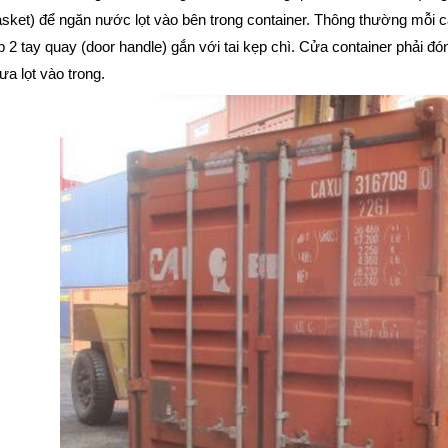
sket) để ngăn nước lọt vào bên trong container. Thông thường mỗi c
p 2 tay quay (door handle) gắn với tai kẹp chì. Cửa container phải
a lọt vào trong.