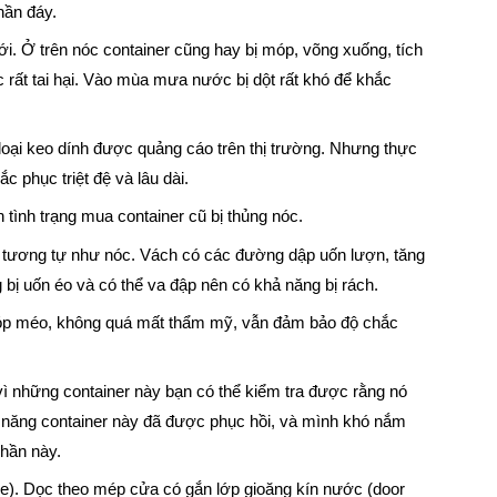
hần đáy.
ới. Ở trên nóc container cũng hay bị móp, võng xuống, tích
 rất tai hại. Vào mùa mưa nước bị dột rất khó để khắc
c loại keo dính được quảng cáo trên thị trường. Nhưng thực
c phục triệt đệ và lâu dài.
 tình trạng mua container cũ bị thủng nóc.
p tương tự như nóc. Vách có các đường dập uốn lượn, tăng
bị uốn éo và có thể va đập nên có khả năng bị rách.
móp méo, không quá mất thẩm mỹ, vẫn đảm bảo độ chắc
ì những container này bạn có thể kiểm tra được rằng nó
hả năng container này đã được phục hồi, và mình khó nắm
phần này.
e). Dọc theo mép cửa có gắn lớp gioăng kín nước (door