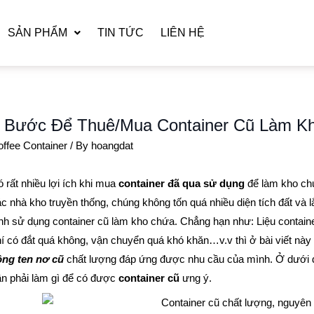
SẢN PHẨM
TIN TỨC
LIÊN HỆ
 Bước Để Thuê/Mua Container Cũ Làm Kh
ffee Container
/ By
hoangdat
 rất nhiều lợi ích khi mua
container đã qua sử dụng
để làm kho chứ
c nhà kho truyền thống, chúng không tốn quá nhiều diện tích đất và 
nh sử dụng container cũ làm kho chứa. Chẳng hạn như: Liệu contain
í có đắt quá không, vận chuyển quá khó khăn…v.v thì ở bài viết này
ông ten nơ cũ
chất lượng đáp ứng được nhu cầu của mình. Ở dưới đâ
ần phải làm gì để có được
container cũ
ưng ý.