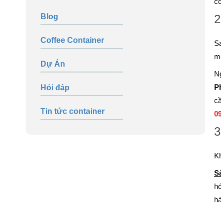
có
Blog
2
Coffee Container
Sa
mu
Dự Án
Ng
P
Hỏi đáp
c
Tin tức container
0
3
Kh
S
hó
hà