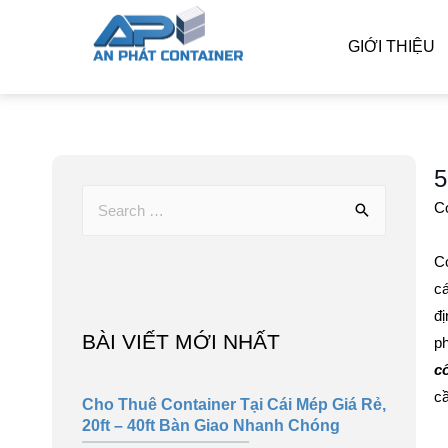
GIỚI THIỆU
5
Co
Có
cá
đị
BÀI VIẾT MỚI NHẤT
ph
c
c
Cho Thuê Container Tại Cái Mép Giá Rẻ,
20ft – 40ft Bàn Giao Nhanh Chóng