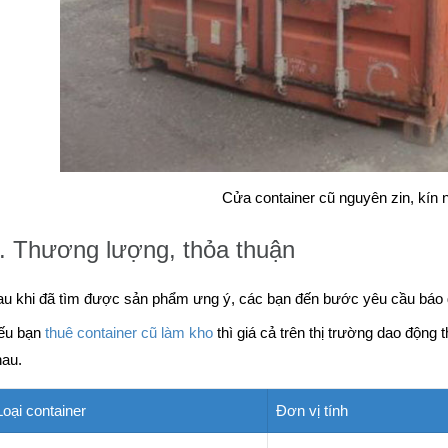
Cửa container cũ nguyên zin, kín
. Thương lượng, thỏa thuận
u khi đã tìm được sản phẩm ưng ý, các bạn đến bước yêu cầu báo g
ếu bạn
thuê container cũ làm kho
thì giá cả trên thị trường dao động 
hau.
Loại container
Đơn vị tính