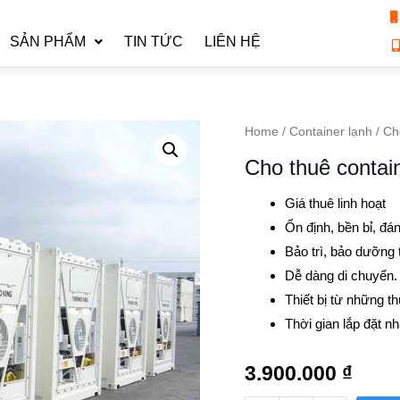
SẢN PHẨM
TIN TỨC
LIÊN HỆ
Home
/
Container lạnh
/ Cho
Cho thuê contain
Giá thuê linh hoạt
Ổn định, bền bỉ, đán
Bảo trì, bảo dưỡng
Dễ dàng di chuyển.
Thiết bị từ những t
Thời gian lắp đặt n
3.900.000
₫