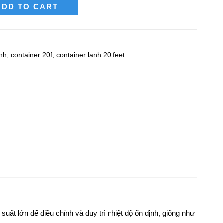
ADD TO CART
ạnh
,
container 20f
,
container lạnh 20 feet
ất lớn để điều chỉnh và duy trì nhiệt độ ổn định, giống như