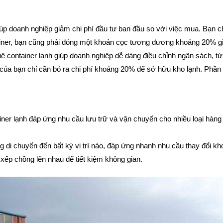
úp doanh nghiệp giảm chi phí đầu tư ban đầu so với việc mua. Bạn ch
tainer, bạn cũng phải đóng một khoản cọc tương đương khoảng 20% gi
ê container lạnh giúp doanh nghiệp dễ dàng điều chỉnh ngân sách, từ
 của bạn chỉ cần bỏ ra chi phí khoảng 20% để sở hữu kho lạnh. Phần t
ner lạnh đáp ứng nhu cầu lưu trữ và vận chuyển cho nhiều loại hàn
g di chuyển đến bất kỳ vị trí nào, đáp ứng nhanh nhu cầu thay đổi k
xếp chồng lên nhau để tiết kiệm không gian.