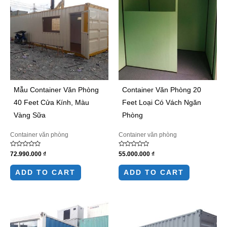
Mẫu Container Văn Phòng
Container Văn Phòng 20
40 Feet Cửa Kính, Màu
Feet Loại Có Vách Ngăn
Vàng Sữa
Phòng
Container văn phòng
Container văn phòng
Rated
Rated
72.990.000
₫
55.000.000
₫
0
0
out
out
of
of
ADD TO CART
ADD TO CART
5
5