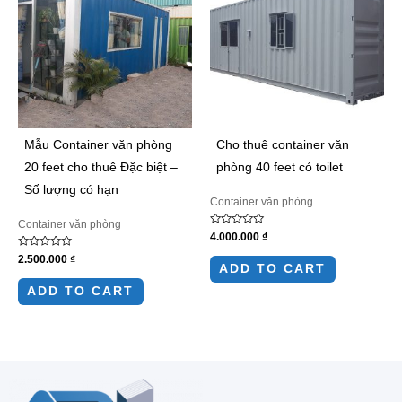
Mẫu Container văn phòng
Cho thuê container văn
20 feet cho thuê Đặc biệt –
phòng 40 feet có toilet
Số lượng có hạn
Container văn phòng
Container văn phòng
Rated
4.000.000
₫
0
out
Rated
2.500.000
₫
of
0
ADD TO CART
5
out
of
ADD TO CART
5