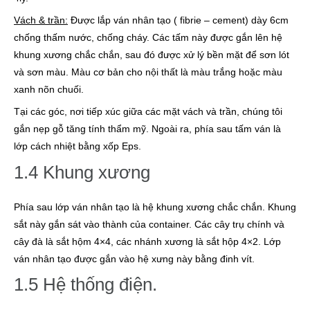
Vách & trần:
Được lắp ván nhân tạo ( fibrie – cement) dày 6cm
chống thấm nước, chống cháy. Các tấm này được gắn lên hệ
khung xương chắc chắn, sau đó được xử lý bền mặt để sơn lót
và sơn màu. Màu cơ bản cho nội thất là màu trắng hoặc màu
xanh nõn chuối.
Tại các góc, nơi tiếp xúc giữa các mặt vách và trần, chúng tôi
gắn nẹp gỗ tăng tính thẩm mỹ. Ngoài ra, phía sau tấm ván là
lớp cách nhiệt bằng xốp Eps.
1.4 Khung xương
Phía sau lớp ván nhân tạo là hệ khung xương chắc chắn. Khung
sắt này gắn sát vào thành của container. Các cây trụ chính và
cây đà là sắt hộm 4×4, các nhánh xương là sắt hộp 4×2. Lớp
ván nhân tạo được gắn vào hệ xưng này bằng đinh vít.
1.5 Hệ thống điện.