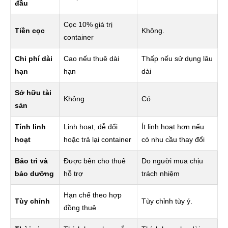
đầu
Cọc 10% giá trị
Tiền cọc
Không.
container
Chi phí dài
Cao nếu thuê dài
Thấp nếu sử dụng lâu
hạn
hạn
dài
Sở hữu tài
Không
Có
sản
Tính linh
Linh hoạt, dễ đổi
Ít linh hoạt hơn nếu
hoạt
hoặc trả lại container
có nhu cầu thay đổi
Bảo trì và
Được bên cho thuê
Do người mua chịu
bảo dưỡng
hỗ trợ
trách nhiệm
Hạn chế theo hợp
Tùy chỉnh
Tùy chỉnh tùy ý.
đồng thuê