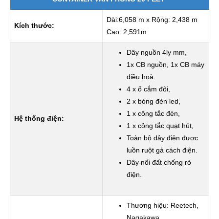
Dài:6,058 m x Rộng: 2,438 m
Kích thước:
Cao: 2,591m
Dây nguồn 4ly mm,
1x CB nguồn, 1x CB máy
điều hoà.
4 x ổ cắm đôi,
2 x bóng đèn led,
1 x công tắc đèn,
Hệ thống điện:
1 x công tắc quạt hút,
Toàn bộ dây điện được
luồn ruột gà cách điện.
Dây nối đất chống rò
điện.
Thương hiệu:
Reetech,
Nagakawa.