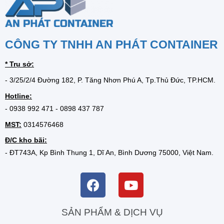
CÔNG TY TNHH AN PHÁT CONTAINER
* Trụ sở:
- 3/25/2/4 Đường 182, P. Tăng Nhơn Phú A, Tp.Thủ Đức, TP.HCM.
Hotline:
-
0938 992 471
-
0898 437 787
MST:
0314576468
Đ/C kho bãi:
- ĐT743A, Kp Bình Thung 1, Dĩ An, Bình Dương 75000, Việt Nam.
SẢN PHẨM & DỊCH VỤ