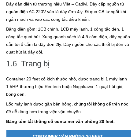
Dây dẫn điện từ thương hiệu Việt – Cadivi. Dây cấp nguồn từ
nguồn điện AC 220V vào là dây đơn 4ly. Đi qua CB tự ngắt khi
ngắn mạch và vào các công tắc điều khiển.
Bảng điện gồm: 1CB chính, 1CB máy lạnh, 1 công tắc đèn, 1
công tắc quạt hút. Xung quanh vách là 4 ổ cắm điện, dây nguồn
dẫn tới ổ cắm là dây đơn 2ly. Dây nguồn cho các thiết bị đèn và
quạt hút là dây đôi.
1.6 Trang bị
Container 20 feet có kích thước nhỏ, được trang bị 1 máy lạnh
1.5HP, thương hiệu Reetech hoặc Nagakawa. 1 quạt hút gió,
bóng đèn.
Lốc máy lạnh được gắn bên hông, chúng tôi không để trên nóc
để dễ dàng hơn trong việc vận chuyển.
Bảng tóm tắt thông số container văn phòng 20 feet.
CONTAINER VĂN PHÒNG 20 FEET