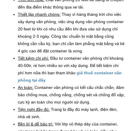
đến địa điểm khác thông qua xe tải.
Thiết lập nhanh chóng:
Thay vì hàng tháng trời cho việc
xây dựng văn phòng, việc ứng dụng văn phòng container
20 feet từ khi có nhu cầu đến khi đưa vào sử dụng chỉ
khoảng 2-3 ngày. Công tác chuẩn bị mặt bằng cũng
không cần cầu kỳ, bạn chỉ cần làm phẳng mặt bằng và kê
4 góc cao để đặt container là xong.
Tiết kiệm chi phí:
Đầu tư container văn phòng chỉ khoảng
40-50tr, rẻ hơn nhiều so với xây dựng. Để tiết kiệm chi
phí hơn nữa thì bạn tham khảo
giá thuê container văn
phòng tại đây
An toàn:
Container văn phòng có kết cấu chắc chắn, đảm
bảo chống mưa, chống nắng, chống sét và chống đổ xập,
cực kỳ an toàn cho mọi người sử dụng.
Tiện nghi đầy đủ:
Trang bị đầy đủ máy lạnh, điện đèn,
nhà vệ sinh.
Bền bỉ & dễ bảo trì:
Với lớp vỏ thép dày của container,