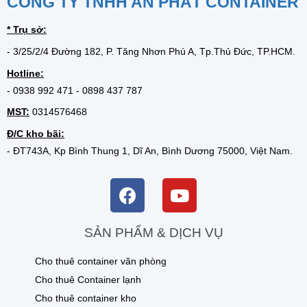
CÔNG TY TNHH AN PHÁT CONTAINER
* Trụ sở:
- 3/25/2/4 Đường 182, P. Tăng Nhơn Phú A, Tp.Thủ Đức, TP.HCM.
Hotline:
-
0938 992 471
-
0898 437 787
MST:
0314576468
Đ/C kho bãi:
- ĐT743A, Kp Bình Thung 1, Dĩ An, Bình Dương 75000, Việt Nam.
SẢN PHẨM & DỊCH VỤ
Cho thuê container văn phòng
Cho thuê Container lạnh
Cho thuê container kho