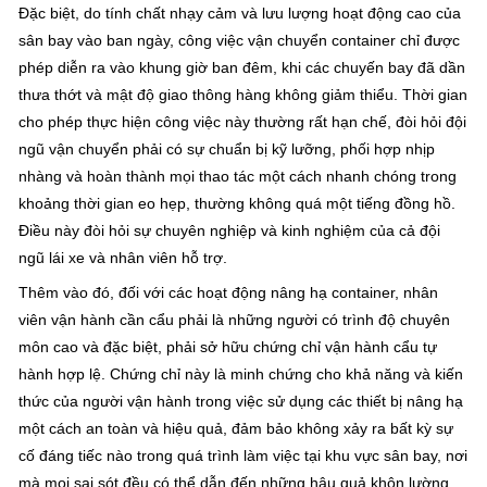
Đặc biệt, do tính chất nhạy cảm và lưu lượng hoạt động cao của
sân bay vào ban ngày, công việc vận chuyển container chỉ được
phép diễn ra vào khung giờ ban đêm, khi các chuyến bay đã dần
thưa thớt và mật độ giao thông hàng không giảm thiểu. Thời gian
cho phép thực hiện công việc này thường rất hạn chế, đòi hỏi đội
ngũ vận chuyển phải có sự chuẩn bị kỹ lưỡng, phối hợp nhịp
nhàng và hoàn thành mọi thao tác một cách nhanh chóng trong
khoảng thời gian eo hẹp, thường không quá một tiếng đồng hồ.
Điều này đòi hỏi sự chuyên nghiệp và kinh nghiệm của cả đội
ngũ lái xe và nhân viên hỗ trợ.
Thêm vào đó, đối với các hoạt động nâng hạ container, nhân
viên vận hành cần cẩu phải là những người có trình độ chuyên
môn cao và đặc biệt, phải sở hữu chứng chỉ vận hành cẩu tự
hành hợp lệ. Chứng chỉ này là minh chứng cho khả năng và kiến
thức của người vận hành trong việc sử dụng các thiết bị nâng hạ
một cách an toàn và hiệu quả, đảm bảo không xảy ra bất kỳ sự
cố đáng tiếc nào trong quá trình làm việc tại khu vực sân bay, nơi
mà mọi sai sót đều có thể dẫn đến những hậu quả khôn lường.