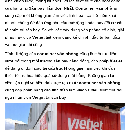
định chiến lược, mang lại nhiều lợi ích thiết thực cho hoạt động
của hãng tại
Sân bay Tân Sơn Nhất
.
Container văn phòng
cung cấp một không gian làm việc linh hoạt, có thể triển khai
nhanh chóng để đáp ứng nhu cầu mở rộng hoặc thay đổi cơ cấu
tổ chức tại sân bay. So với việc xây dựng văn phòng cố định, giải
pháp này giúp
Vietjet
tiết kiệm đáng kể chi phí đầu tư ban đầu
và thời gian thi công.
Tính di động của
container văn phòng
cũng là một ưu điểm
vượt trội trong môi trường sân bay năng động, cho phép
Vietjet
dễ dàng di dời hoặc tái cấu trúc không gian làm việc khi cần
thiết, tối ưu hóa hiệu quả sử dụng mặt bằng. Không gian làm
việc tiện nghi và hiện đại được tạo ra từ
container văn phòng
cũng góp phần nâng cao tinh thần làm việc và hiệu suất của đội
ngũ nhân viên
Vietjet
tại sân bay.