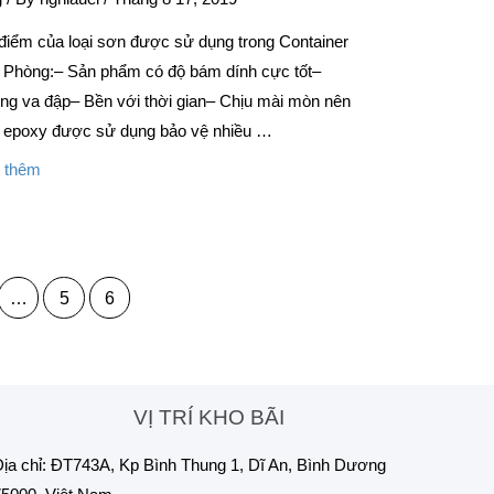
điểm của loại sơn được sử dụng trong Container
 Phòng:– Sản phẩm có độ bám dính cực tốt–
ng va đập– Bền với thời gian– Chịu mài mòn nên
 epoxy được sử dụng bảo vệ nhiều …
 thêm
…
5
6
VỊ TRÍ KHO BÃI
ịa chỉ: ĐT743A, Kp Bình Thung 1, Dĩ An, Bình Dương