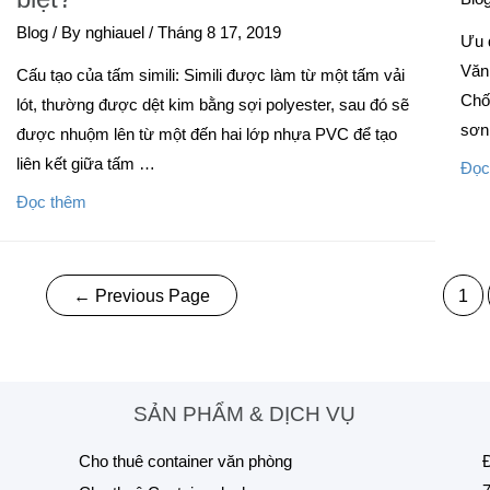
Blog
/ By
nghiauel
/
Tháng 8 17, 2019
Ưu 
Văn
Cấu tạo của tấm simili: Simili được làm từ một tấm vải
Chố
lót, thường được dệt kim bằng sợi polyester, sau đó sẽ
sơn
được nhuộm lên từ một đến hai lớp nhựa PVC để tạo
liên kết giữa tấm …
Đọc
Đọc thêm
←
Previous Page
1
SẢN PHẨM & DỊCH VỤ
Cho thuê container văn phòng
Đ