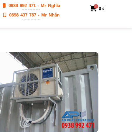
0938 992 471 - Mr Nghĩa
0
0
₫
0898 437 787 - Mr Nhân