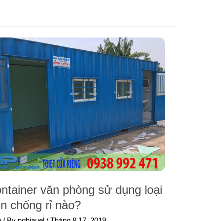
ntainer văn phòng sử dụng loại
n chống rỉ nào?
g
/ By
nghiauel
/
Tháng 8 17, 2019