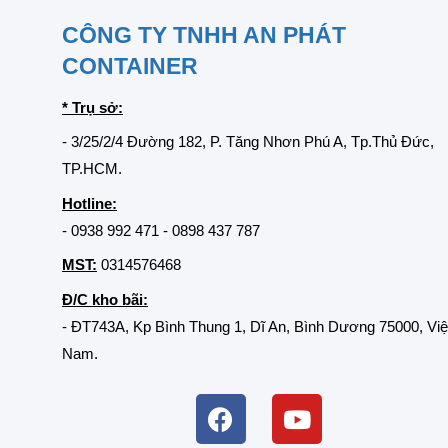
CÔNG TY TNHH AN PHÁT
CONTAINER
* Trụ sở:
- 3/25/2/4 Đường 182, P. Tăng Nhơn Phú A, Tp.Thủ Đức,
TP.HCM.
Hotline:
-
0938 992 471
-
0898 437 787
MST:
0314576468
Đ/C kho bãi:
- ĐT743A, Kp Bình Thung 1, Dĩ An, Bình Dương 75000, Việ
Nam.