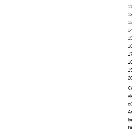
1
12
1
1
1
1
17
18
19
20
Cá
vi
củ
An
lạ
Đị