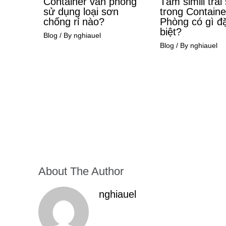
Container văn phòng
Tấm simili trải
sử dụng loại sơn
trong Contain
chống rỉ nào?
Phòng có gì đ
biệt?
Blog
/ By
nghiauel
Blog
/ By
nghiauel
About The Author
nghiauel