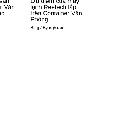
 sàn
Ưu điểm của máy
er Văn
lạnh Reetech lắp
ặc
trên Container Văn
Phòng
Blog
/ By
nghiauel