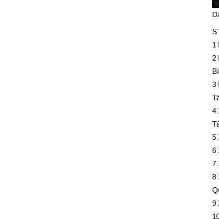
Da
S
1 
2 
Bi
3 
Tâ
4 
Tâ
5 
6 
7 
8 
Qu
9
1