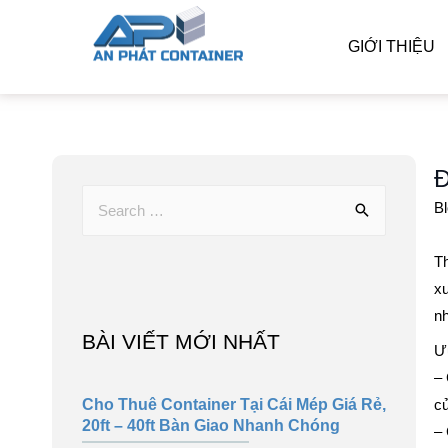
GIỚI THIỆU
Đ
B
Th
xu
nh
BÀI VIẾT MỚI NHẤT
Ưu
– 
Cho Thuê Container Tại Cái Mép Giá Rẻ,
củ
20ft – 40ft Bàn Giao Nhanh Chóng
– 