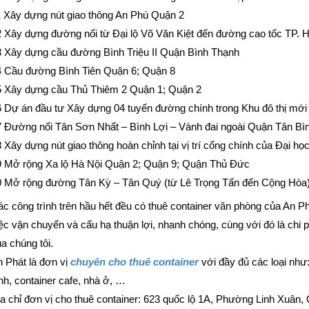
1 Xây dựng nút giao thông An Phú Quận 2
 Xây dựng đường nối từ Đại lộ Võ Văn Kiệt đến đường cao tốc TP. 
3 Xây dựng cầu đường Bình Triệu II Quận Bình Thạnh
4 Cầu đường Bình Tiên Quận 6; Quận 8
5 Xây dựng cầu Thủ Thiêm 2 Quận 1; Quận 2
6 Dự án đầu tư Xây dựng 04 tuyến đường chính trong Khu đô thị mớ
 Đường nối Tân Sơn Nhất – Bình Lợi – Vành đai ngoài Quận Tân Bìn
 Xây dựng nút giao thông hoàn chỉnh tại vị trí cổng chính của Đại h
 Mở rộng Xa lộ Hà Nội Quận 2; Quận 9; Quận Thủ Đức
 Mở rộng đường Tân Kỳ – Tân Quý (từ Lê Trọng Tấn đến Cộng Hòa) Q
c công trình trên hầu hết đều có thuê container văn phòng của An Ph
ệc vận chuyển và cẩu hạ thuận lợi, nhanh chóng, cùng với đó là chi p
a chúng tôi.
 Phát là đơn vị
chuyên cho thuê container
với đầy đủ các loại như:
nh, container cafe, nhà ở, …
a chỉ đơn vị cho thuê container: 623 quốc lộ 1A, Phường Linh Xuâ