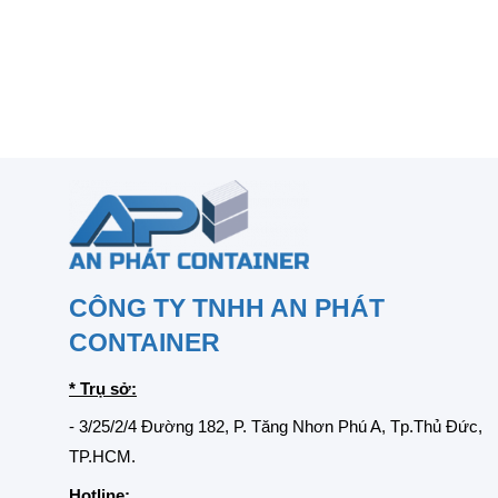
CÔNG TY TNHH AN PHÁT
CONTAINER
* Trụ sở:
- 3/25/2/4 Đường 182, P. Tăng Nhơn Phú A, Tp.Thủ Đức,
TP.HCM.
Hotline: