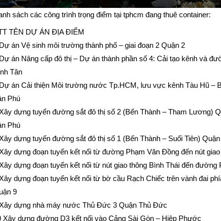
nh sách các công trình trọng điểm tại tphcm đang thuê container:
TT TÊN DỰ ÁN ĐỊA ĐIỂM
Dự án Vệ sinh môi trường thành phố – giai đoạn 2 Quận 2
Dự án Nâng cấp đô thị – Dự án thành phần số 4: Cải tạo kênh và đ
̀nh Tân
Dự án Cải thiện Môi trường nước Tp.HCM, lưu vực kênh Tàu Hũ – Bến
n Phú
Xây dựng tuyến đường sắt đô thị số 2 (Bến Thành – Tham Lương) Quậ
n Phú
Xây dựng tuyến đường sắt đô thị số 1 (Bến Thành – Suối Tiên) Quận
Xây dựng đoạn tuyến kết nối từ đường Phạm Văn Đồng đến nút giao 
Xây dựng đoạn tuyến kết nối từ nút giao thông Bình Thái đến đường
Xây dựng đoạn tuyến kết nối từ bờ cầu Rạch Chiếc trên vành đai phí
ận 9
 Xây dựng nhà máy nước Thủ Đức 3 Quận Thủ Đức
0 Xây dựng đường D3 kết nối vào Cảng Sài Gòn – Hiệp Phước