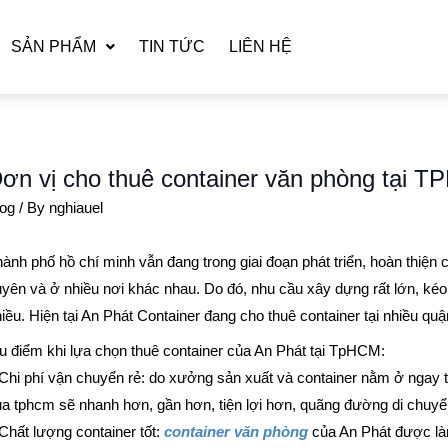
SẢN PHẨM
TIN TỨC
LIÊN HỆ
ơn vị cho thuê container văn phòng tại 
log
/ By
nghiauel
ành phố hồ chí minh vẫn đang trong giai đoạn phát triển, hoàn thiện
yên và ở nhiều nơi khác nhau. Do đó, nhu cầu xây dựng rất lớn, kéo 
iều. Hiện tại An Phát Container đang cho thuê container tại nhiều qu
 điểm khi lựa chọn thuê container của An Phát tại TpHCM:
Chi phí vận chuyển rẻ: do xưởng sản xuất và container nằm ở ngay 
a tphcm sẽ nhanh hơn, gần hơn, tiện lợi hơn, quãng đường di chuy
Chất lượng container tốt:
container văn phòng
của An Phát được làm 