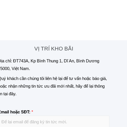
VỊ TRÍ KHO BÃI
ịa chỉ: ĐT743A, Kp Bình Thung 1, Dĩ An, Bình Dương
5000, Việt Nam.
uý khách cần chúng tôi liên hệ lại để tư vấn hoặc báo giá,
oặc nhận những tin tức ưu đãi mới nhất, hãy để lại thông
in tại đây.
Email hoặc SĐT:
*