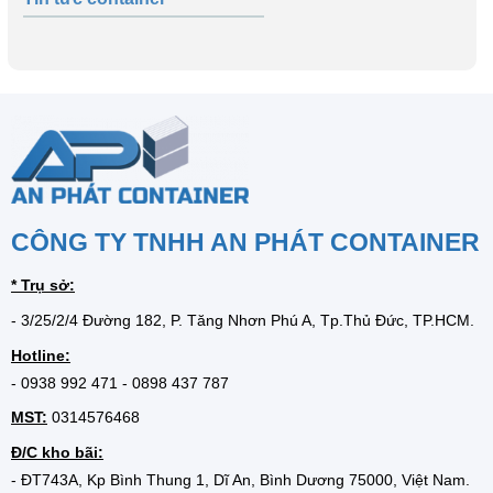
CÔNG TY TNHH AN PHÁT CONTAINER
* Trụ sở:
- 3/25/2/4 Đường 182, P. Tăng Nhơn Phú A, Tp.Thủ Đức, TP.HCM.
Hotline:
-
0938 992 471
-
0898 437 787
MST:
0314576468
Đ/C kho bãi:
- ĐT743A, Kp Bình Thung 1, Dĩ An, Bình Dương 75000, Việt Nam.