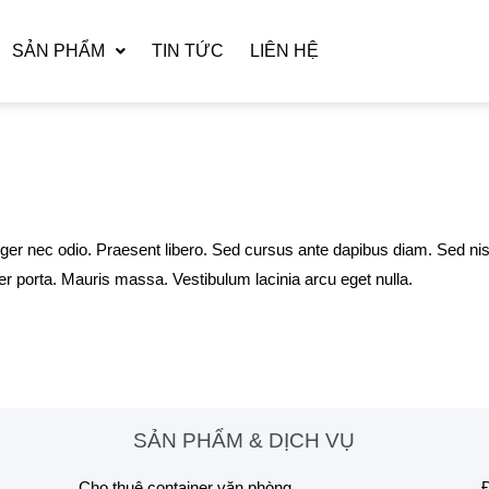
SẢN PHẨM
TIN TỨC
LIÊN HỆ
teger nec odio. Praesent libero. Sed cursus ante dapibus diam. Sed nis
 porta. Mauris massa. Vestibulum lacinia arcu eget nulla.
SẢN PHẨM & DỊCH VỤ
Cho thuê container văn phòng
Đ