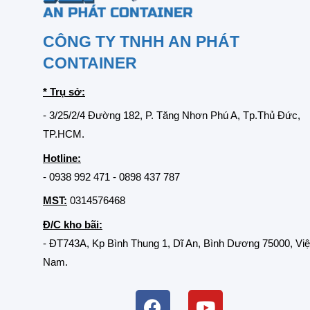
CÔNG TY TNHH AN PHÁT
CONTAINER
* Trụ sở:
- 3/25/2/4 Đường 182, P. Tăng Nhơn Phú A, Tp.Thủ Đức,
TP.HCM.
Hotline:
-
0938 992 471
-
0898 437 787
MST:
0314576468
Đ/C kho bãi:
- ĐT743A, Kp Bình Thung 1, Dĩ An, Bình Dương 75000, Việ
Nam.