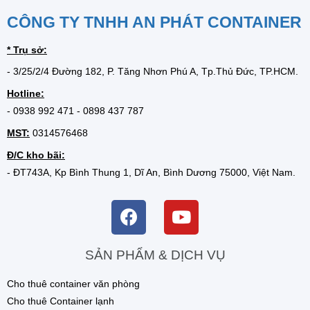
CÔNG TY TNHH AN PHÁT CONTAINER
* Trụ sở:
- 3/25/2/4 Đường 182, P. Tăng Nhơn Phú A, Tp.Thủ Đức, TP.HCM.
Hotline:
-
0938 992 471
-
0898 437 787
MST:
0314576468
Đ/C kho bãi:
- ĐT743A, Kp Bình Thung 1, Dĩ An, Bình Dương 75000, Việt Nam.
SẢN PHẨM & DỊCH VỤ
Cho thuê container văn phòng
Cho thuê Container lạnh