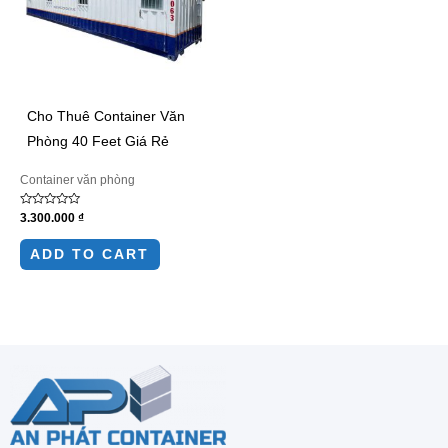
Cho Thuê Container Văn
Phòng 40 Feet Giá Rẻ
Container văn phòng
Rated
3.300.000
₫
0
out
of
ADD TO CART
5