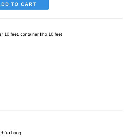
ADD TO CART
er 10 feet
,
container kho 10 feet
 chứa hàng.