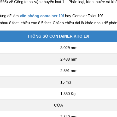
5) về Công te nơ vận chuyển loạt 1 – Phân loại, kích thước và khố
dùng để làm
văn phòng container 10f
hay Contaier Toilet 10f.
u 8 feet, chiều cao 8.5 feet. Chỉ có chiều dài là khác nhau để phân b
THÔNG SỐ CONTAINER KHO 10F
3.029 mm
2.438 mm
2.591 mm
15 m3
1.350 Kg
CỬA
2.340 mm