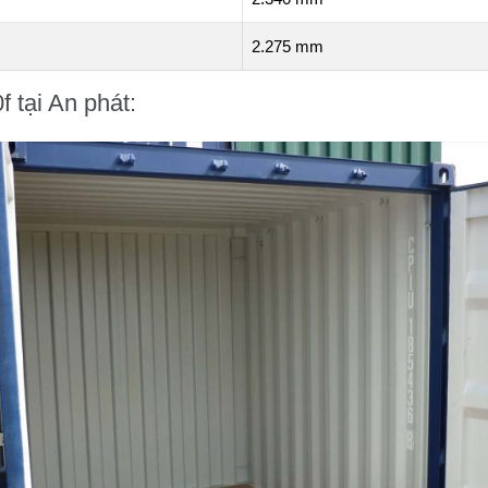
2.275 mm
f tại An phát: