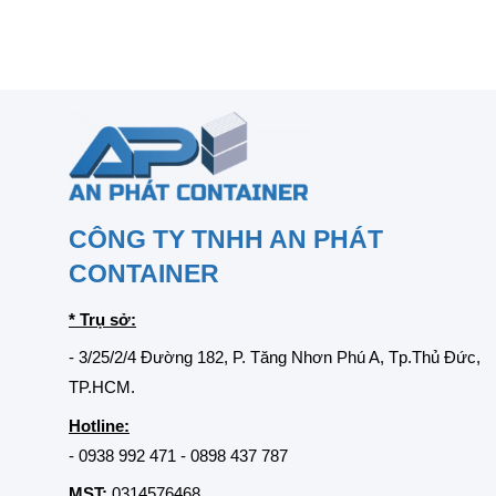
CÔNG TY TNHH AN PHÁT
CONTAINER
* Trụ sở:
- 3/25/2/4 Đường 182, P. Tăng Nhơn Phú A, Tp.Thủ Đức,
TP.HCM.
Hotline:
-
0938 992 471
-
0898 437 787
MST:
0314576468