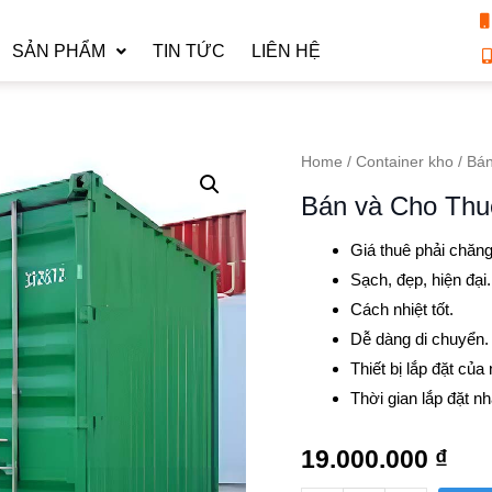
SẢN PHẨM
TIN TỨC
LIÊN HỆ
Home
/
Container kho
/ Bán
Bán và Cho Thu
Giá thuê phải chăn
Sạch, đẹp, hiện đại.
Cách nhiệt tốt.
Dễ dàng di chuyển.
Thiết bị lắp đặt của
Thời gian lắp đặt n
19.000.000
₫