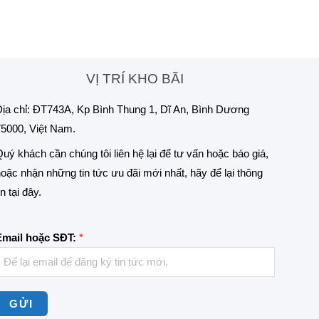
VỊ TRÍ KHO BÃI
ịa chỉ: ĐT743A, Kp Bình Thung 1, Dĩ An, Bình Dương
5000, Việt Nam.
uý khách cần chúng tôi liên hệ lại để tư vấn hoặc báo giá,
oặc nhận những tin tức ưu đãi mới nhất, hãy để lại thông
in tại đây.
Email hoặc SĐT:
*
GỬI