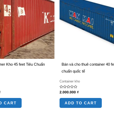
ner Kho 45 feet Tiêu Chuẩn
Bán và cho thuê container 40 fee
chuẩn quốc tế
Container kho
Rated
₫
2.000.000
₫
0
out
of
O CART
ADD TO CART
5