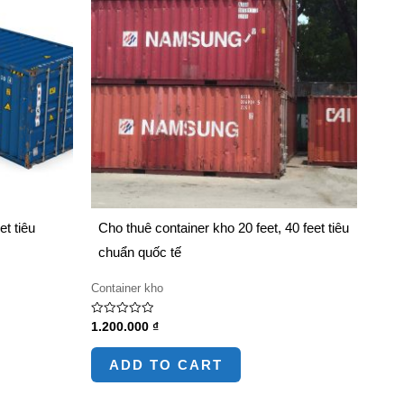
t tiêu
Cho thuê container kho 20 feet, 40 feet tiêu
chuẩn quốc tế
Container kho
Rated
1.200.000
₫
0
out
of
ADD TO CART
5