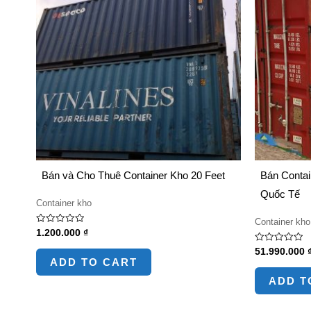
Bán và Cho Thuê Container Kho 20 Feet
Bán Contai
Quốc Tế
Container kho
Container kho
Rated
1.200.000
₫
0
out
Rated
51.990.000
of
0
ADD TO CART
5
out
of
ADD T
5