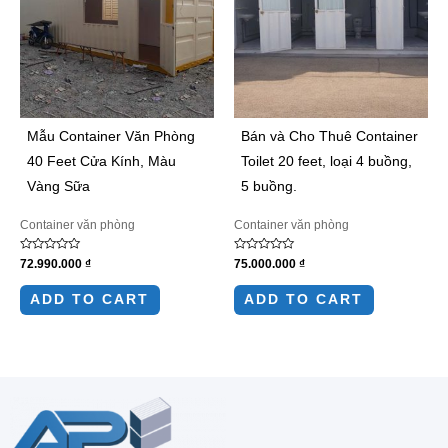
Mẫu Container Văn Phòng
Bán và Cho Thuê Container
40 Feet Cửa Kính, Màu
Toilet 20 feet, loại 4 buồng,
Vàng Sữa
5 buồng.
Container văn phòng
Container văn phòng
Rated
Rated
72.990.000
₫
75.000.000
₫
0
0
out
out
of
of
ADD TO CART
ADD TO CART
5
5