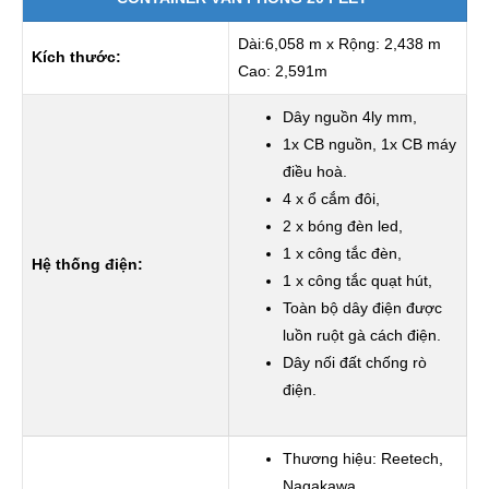
Dài:6,058 m x Rộng: 2,438 m
Kích thước:
Cao: 2,591m
Dây nguồn 4ly mm,
1x CB nguồn, 1x CB máy
điều hoà.
4 x ổ cắm đôi,
2 x bóng đèn led,
1 x công tắc đèn,
Hệ thống điện:
1 x công tắc quạt hút,
Toàn bộ dây điện được
luồn ruột gà cách điện.
Dây nối đất chống rò
điện.
Thương hiệu:
Reetech,
Nagakawa.