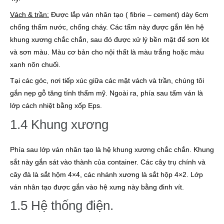
Vách & trần:
Được lắp ván nhân tạo ( fibrie – cement) dày 6cm
chống thấm nước, chống cháy. Các tấm này được gắn lên hệ
khung xương chắc chắn, sau đó được xử lý bền mặt để sơn lót
và sơn màu. Màu cơ bản cho nội thất là màu trắng hoặc màu
xanh nõn chuối.
Tại các góc, nơi tiếp xúc giữa các mặt vách và trần, chúng tôi
gắn nẹp gỗ tăng tính thẩm mỹ. Ngoài ra, phía sau tấm ván là
lớp cách nhiệt bằng xốp Eps.
1.4 Khung xương
Phía sau lớp ván nhân tạo là hệ khung xương chắc chắn. Khung
sắt này gắn sát vào thành của container. Các cây trụ chính và
cây đà là sắt hộm 4×4, các nhánh xương là sắt hộp 4×2. Lớp
ván nhân tạo được gắn vào hệ xưng này bằng đinh vít.
1.5 Hệ thống điện.