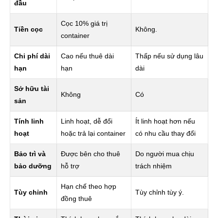
đầu
Cọc 10% giá trị
Tiền cọc
Không.
container
Chi phí dài
Cao nếu thuê dài
Thấp nếu sử dụng lâu
hạn
hạn
dài
Sở hữu tài
Không
Có
sản
Tính linh
Linh hoạt, dễ đổi
Ít linh hoạt hơn nếu
hoạt
hoặc trả lại container
có nhu cầu thay đổi
Bảo trì và
Được bên cho thuê
Do người mua chịu
bảo dưỡng
hỗ trợ
trách nhiệm
Hạn chế theo hợp
Tùy chỉnh
Tùy chỉnh tùy ý.
đồng thuê