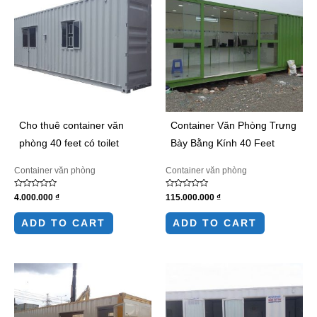
Cho thuê container văn
Container Văn Phòng Trưng
phòng 40 feet có toilet
Bày Bằng Kính 40 Feet
Container văn phòng
Container văn phòng
Rated
Rated
4.000.000
₫
115.000.000
₫
0
0
out
out
of
of
ADD TO CART
ADD TO CART
5
5