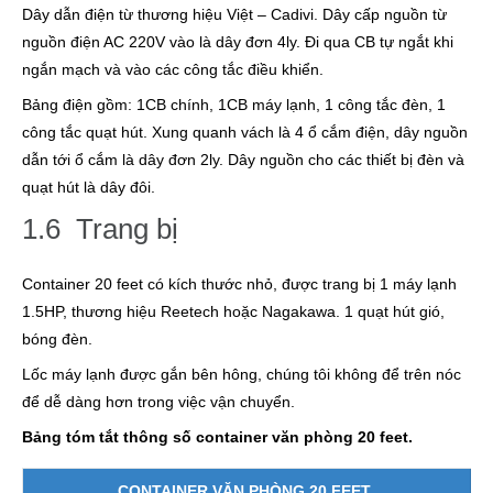
Dây dẫn điện từ thương hiệu Việt – Cadivi. Dây cấp nguồn từ
nguồn điện AC 220V vào là dây đơn 4ly. Đi qua CB tự ngắt khi
ngắn mạch và vào các công tắc điều khiển.
Bảng điện gồm: 1CB chính, 1CB máy lạnh, 1 công tắc đèn, 1
công tắc quạt hút. Xung quanh vách là 4 ổ cắm điện, dây nguồn
dẫn tới ổ cắm là dây đơn 2ly. Dây nguồn cho các thiết bị đèn và
quạt hút là dây đôi.
1.6 Trang bị
Container 20 feet có kích thước nhỏ, được trang bị 1 máy lạnh
1.5HP, thương hiệu Reetech hoặc Nagakawa. 1 quạt hút gió,
bóng đèn.
Lốc máy lạnh được gắn bên hông, chúng tôi không để trên nóc
để dễ dàng hơn trong việc vận chuyển.
Bảng tóm tắt thông số container văn phòng 20 feet.
CONTAINER VĂN PHÒNG 20 FEET