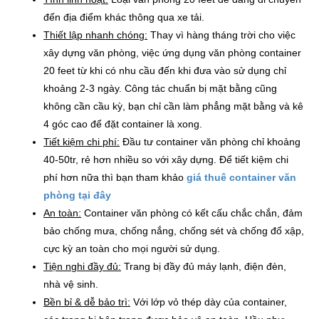
đến địa điểm khác thông qua xe tải.
Thiết lập nhanh chóng:
Thay vì hàng tháng trời cho việc
xây dựng văn phòng, việc ứng dụng văn phòng container
20 feet từ khi có nhu cầu đến khi đưa vào sử dụng chỉ
khoảng 2-3 ngày. Công tác chuẩn bị mặt bằng cũng
không cần cầu kỳ, bạn chỉ cần làm phẳng mặt bằng và kê
4 góc cao để đặt container là xong.
Tiết kiệm chi phí:
Đầu tư container văn phòng chỉ khoảng
40-50tr, rẻ hơn nhiều so với xây dựng. Để tiết kiệm chi
phí hơn nữa thì bạn tham khảo
giá thuê container văn
phòng tại đây
An toàn:
Container văn phòng có kết cấu chắc chắn, đảm
bảo chống mưa, chống nắng, chống sét và chống đổ xập,
cực kỳ an toàn cho mọi người sử dụng.
Tiện nghi đầy đủ:
Trang bị đầy đủ máy lạnh, điện đèn,
nhà vệ sinh.
Bền bỉ & dễ bảo trì:
Với lớp vỏ thép dày của container,