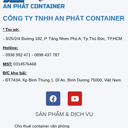
CÔNG TY TNHH AN PHÁT CONTAINER
* Trụ sở:
- 3/25/2/4 Đường 182, P. Tăng Nhơn Phú A, Tp.Thủ Đức, TP.HCM.
Hotline:
-
0938 992 471
-
0898 437 787
MST:
0314576468
Đ/C kho bãi:
- ĐT743A, Kp Bình Thung 1, Dĩ An, Bình Dương 75000, Việt Nam.
SẢN PHẨM & DỊCH VỤ
Cho thuê container văn phòng